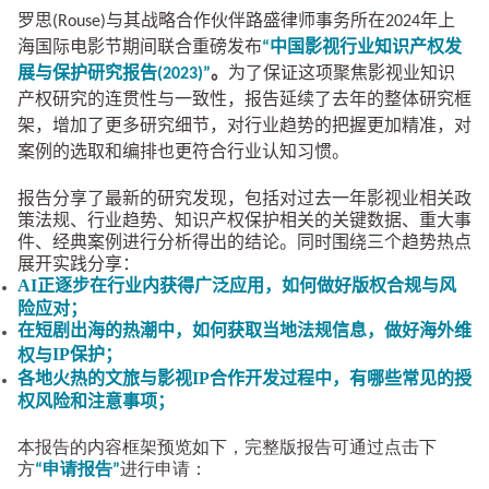
罗思(Rouse)与其战略合作伙伴路盛律师事务所
在2024年上
海国际电影节期间联合重磅发布
“中国影视行业知识产权发
展与保护研究报告
(2023)
”
。
为了保证这项聚焦影视业知识
产权研究的连贯性与一致性，报告延续了去年的整体研究框
架，增加了更多研究细节，对行业趋势的把握更加精准，对
案例的选取和编排也更符合行业认知习惯。
报告分享了最新的研究发现，包括对过去一年影视业相关政
策法规、行业趋势、知识产权保护相关的关键数据、重大事
件、经典案例进行分析得出的结论。同时围绕三个趋势热点
展开实践分享：
AI
正逐步在行业内获得广泛应用，如何做好版权合规与风
险应对；
在短剧出海的热潮中，如何获取当地法规信息，做好海外维
IP
保护；
权与
IP
各地火热的文旅与影视
合作开发过程中，有哪些常见的授
权风险和注意事项；
本报告的内容框架预览如下，完整版报告可通过点击下
方
进行申请：
“申请报告”